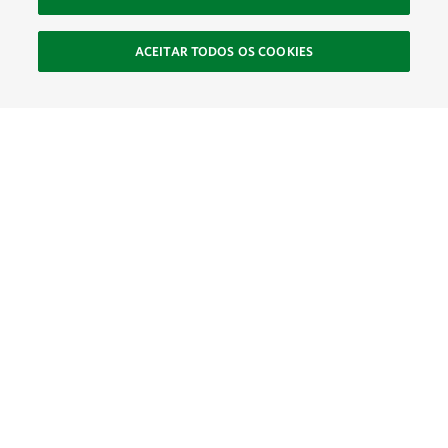
ACEITAR TODOS OS COOKIES
SOCIAL
Site Footer
Explorar
Conecte-se
Ajude