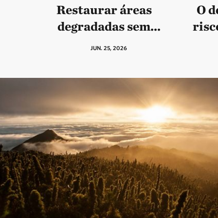
Restaurar áreas
O d
degradadas sem
risc
plantar mudas? Como
JUN. 25, 2026
a natureza pode ser
aliada para recuperar
florestas no Brasil