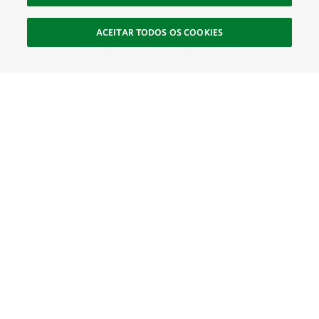
ACEITAR TODOS OS COOKIES
SOCIAL
Site Footer
Explorar
Conecte-se
Ajude