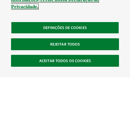
Privacidade.
DEFINIÇÕES DE COOKIES
REJEITAR TODOS
ACEITAR TODOS OS COOKIES
SOCIAL
Site Footer
Explorar