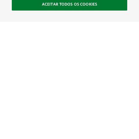
ACEITAR TODOS OS COOKIES
SOCIAL
Site Footer
Explorar
Conecte-se
Ajude