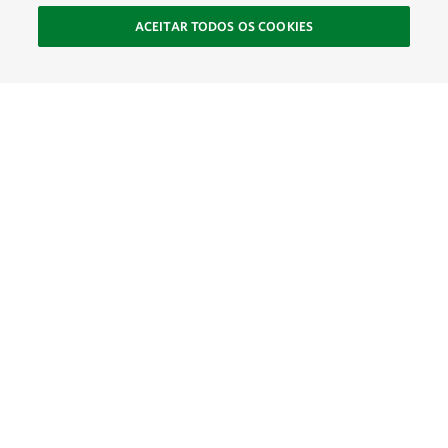
ACEITAR TODOS OS COOKIES
SOCIAL
Site Footer
Explorar
Conecte-se
Ajude