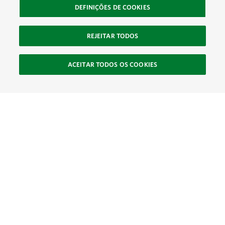
DEFINIÇÕES DE COOKIES
REJEITAR TODOS
ACEITAR TODOS OS COOKIES
SOCIAL
Site Footer
Explorar
Conecte-se