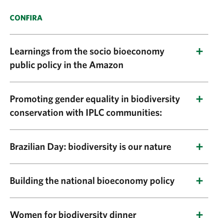
CONFIRA
Learnings from the socio bioeconomy
public policy in the Amazon
December 8
Promoting gender equality in biodiversity
conservation with IPLC communities:
13:00-14:00
Data:
13 de dezembro, terça-feiraHora: 18h às
Nature Positive Pavilion
Brazilian Day: biodiversity is our nature
19h
December 9
Local:
Nature Positive Pavilion (main room)
Building the national bioeconomy policy
Estratégias inovadoras que gerem
9h - 17h
Descrição do evento:
Este evento destacará o
financiamento para a natureza enquanto
Data:
10 de dezembro, sábado
importante papel das mulheres indígenas na
Women for biodiversity dinner
apoiam meios de subsistência sustentáveis para