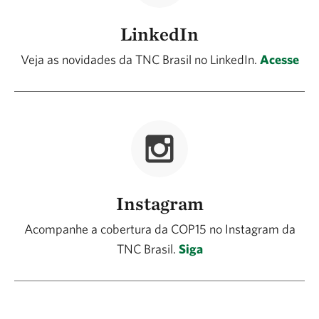
para máquinas e pesticidas apropriados para o
cultivo de soja e outras colheitas entre
LinkedIn
culturas. Através de parcerias que
Veja as novidades da TNC Brasil no LinkedIn.
Acesse
compartilham os mesmos objetivos, o
Programa também procura fortalecer projetos
pré-existentes que possam contribuir para a
evolução e escala da agricultura regenerativa no
Cerrado.
Instagram
Acompanhe a cobertura da COP15 no Instagram da
TNC Brasil.
Siga