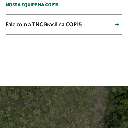
NOSSA EQUIPE NA COP15
Fale com a TNC Brasil na COP15
Mariana Pitta
Gerente de comunicação TNC Brasil
Whatsapp +55(11) 96133-2324- Email:
mariana.pitta
@tnc.org